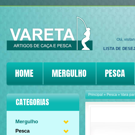
Olá, visita
LISTA DE DESEJ
HOME
MERGULHO
PESCA
Principal
»
Pesca
»
Vara par
CATEGORIAS
Mergulho
Pesca