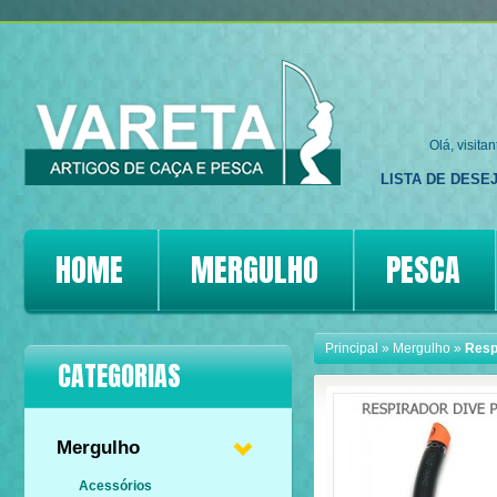
Olá, visita
LISTA DE DESEJ
HOME
MERGULHO
PESCA
Principal
»
Mergulho
»
Resp
CATEGORIAS
Mergulho
Acessórios