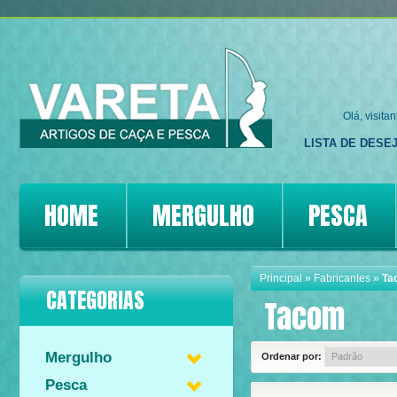
Olá, visita
LISTA DE DESEJ
HOME
MERGULHO
PESCA
Principal
»
Fabricantes
»
Ta
CATEGORIAS
Tacom
Mergulho
Ordenar por:
Pesca