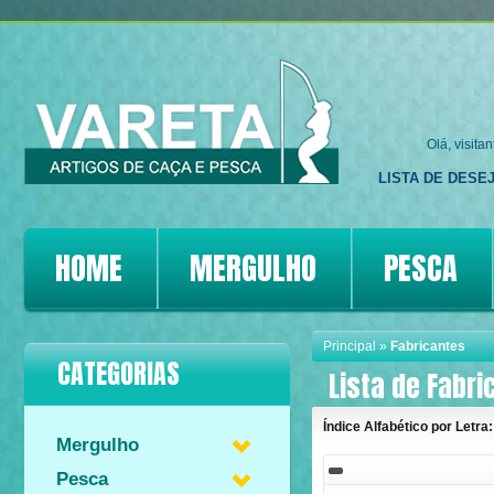
Olá, visita
LISTA DE DESEJ
HOME
MERGULHO
PESCA
Principal
»
Fabricantes
CATEGORIAS
Lista de Fabri
Índice Alfabético por Letra:
Mergulho
Pesca