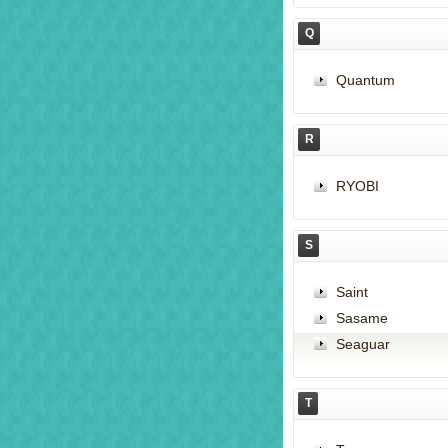
Q
Quantum
R
RYOBI
S
Saint
Sasame
Seaguar
T