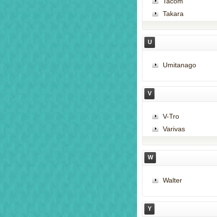
Tacom
Takara
U
Umitanago
V
V-Tro
Varivas
W
Walter
Y