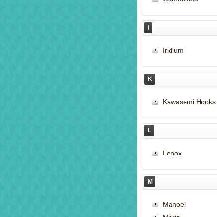
I
Iridium
K
Kawasemi Hooks
L
Lenox
M
Manoel