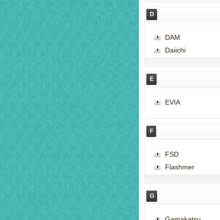
D
DAM
Daiichi
E
EVIA
F
FSD
Flashmer
G
Gamakatsu