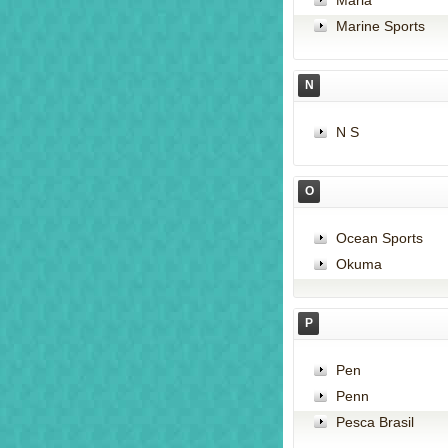
Maria
Marine Sports
N
N S
O
Ocean Sports
Okuma
P
Pen
Penn
Pesca Brasil