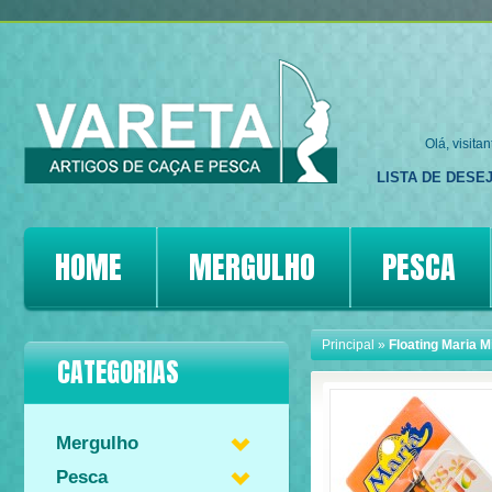
Olá, visita
LISTA DE DESEJ
HOME
MERGULHO
PESCA
Principal
»
Floating Maria 
CATEGORIAS
Mergulho
Pesca