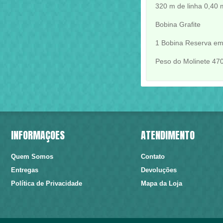
320 m de linha 0,40
Bobina Grafite
1 Bobina Reserva em
Peso do Molinete 47
INFORMAÇÕES
ATENDIMENTO
Quem Somos
Contato
Entregas
Devoluções
Política de Privacidade
Mapa da Loja