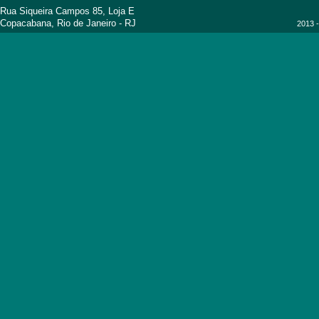
Rua Siqueira Campos 85, Loja E
Copacabana, Rio de Janeiro - RJ
2013 -