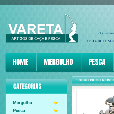
Olá, visita
LISTA DE DESEJ
HOME
MERGULHO
PESCA
Principal
»
Busca
»
Molinet
CATEGORIAS
Mergulho
Pesca